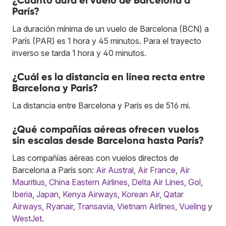
París?
La duración mínima de un vuelo de Barcelona (BCN) a
París (PAR) es 1 hora y 45 minutos. Para el trayecto
inverso se tarda 1 hora y 40 minutos.
¿Cuál es la distancia en línea recta entre
Barcelona y París?
La distancia entre Barcelona y París es de 516 mi.
¿Qué compañías aéreas ofrecen vuelos
sin escalas desde Barcelona hasta París?
Las compañías aéreas con vuelos directos de
Barcelona a París son:
Air Austral
,
Air France
,
Air
Mauritius
,
China Eastern Airlines
,
Delta Air Lines
,
Gol
,
Iberia
,
Japan
,
Kenya Airways
,
Korean Air
,
Qatar
Airways
,
Ryanair
,
Transavia
,
Vietnam Airlines
,
Vueling
y
WestJet
.