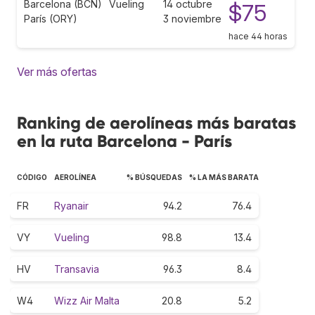
Barcelona (BCN)
Vueling
14 octubre
$75
París (ORY)
3 noviembre
hace 44 horas
Ver más ofertas
Ranking de aerolíneas más baratas
en la ruta Barcelona - París
CÓDIGO
AEROLÍNEA
% BÚSQUEDAS
% LA MÁS BARATA
FR
Ryanair
94.2
76.4
VY
Vueling
98.8
13.4
HV
Transavia
96.3
8.4
W4
Wizz Air Malta
20.8
5.2