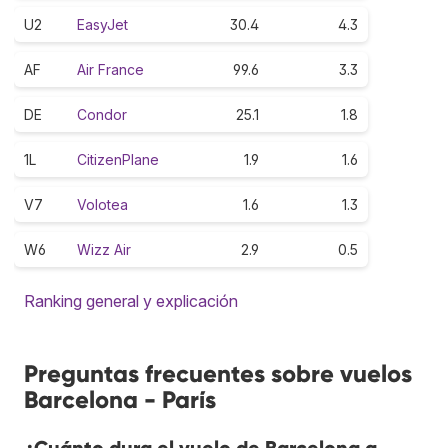
U2
EasyJet
30.4
4.3
AF
Air France
99.6
3.3
DE
Condor
25.1
1.8
1L
CitizenPlane
1.9
1.6
V7
Volotea
1.6
1.3
W6
Wizz Air
2.9
0.5
Ranking general y explicación
Preguntas frecuentes sobre vuelos
Barcelona - París
¿Cuánto dura el vuelo de Barcelona a