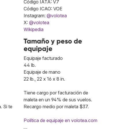
Código IATA: V7
Código ICAO: VOE
Instagram:
@volotea
X:
@volotea
Wikipedia
Tamaño y peso de
equipaje
Equipaje facturado
44 lb.
Equipaje de mano
22 lb., 22 x 16 x 8 in.
Tiene cargo por facturación de
maleta en un 94% de sus vuelos.
 Si te
Recargo medio por maleta $37.
Política de equipaje en volotea.com