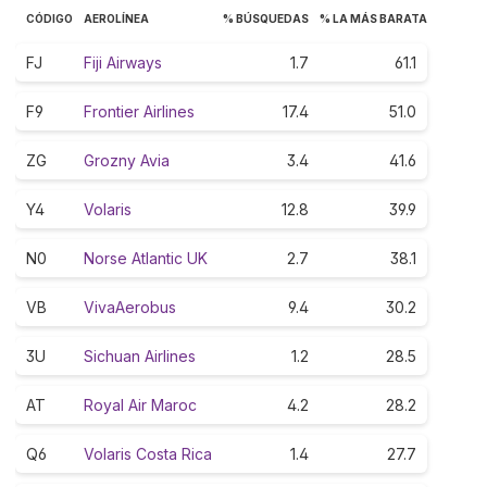
CÓDIGO
AEROLÍNEA
% BÚSQUEDAS
% LA MÁS BARATA
FJ
Fiji Airways
1.7
61.1
F9
Frontier Airlines
17.4
51.0
ZG
Grozny Avia
3.4
41.6
Y4
Volaris
12.8
39.9
N0
Norse Atlantic UK
2.7
38.1
VB
VivaAerobus
9.4
30.2
3U
Sichuan Airlines
1.2
28.5
AT
Royal Air Maroc
4.2
28.2
Q6
Volaris Costa Rica
1.4
27.7