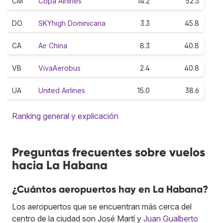
CM
Copa Airlines
14.2
52.3
DO
SKYhigh Dominicana
3.3
45.8
CA
Air China
8.3
40.8
VB
VivaAerobus
2.4
40.8
UA
United Airlines
15.0
38.6
Ranking general y explicación
Preguntas frecuentes sobre vuelos
hacia La Habana
¿Cuántos aeropuertos hay en La Habana?
Los aeropuertos que se encuentran más cerca del
centro de la ciudad son José Martí y
Juan Gualberto