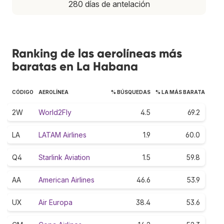
280 días de antelación
Ranking de las aerolíneas más
baratas en La Habana
CÓDIGO
AEROLÍNEA
% BÚSQUEDAS
% LA MÁS BARATA
2W
World2Fly
4.5
69.2
LA
LATAM Airlines
1.9
60.0
Q4
Starlink Aviation
1.5
59.8
AA
American Airlines
46.6
53.9
UX
Air Europa
38.4
53.6