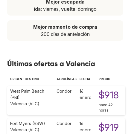
Mejor escapada
ida
: viernes,
vuelta
: domingo
Mejor momento de compra
200 días de antelación
Últimas ofertas a Valencia
ORIGEN - DESTINO
AEROLÍNEAS
FECHA
PRECIO
West Palm Beach
Condor
16
$918
(PBI)
enero
Valencia (VLC)
hace 42
horas
Fort Myers (RSW)
Condor
16
$919
Valencia (VLC)
enero