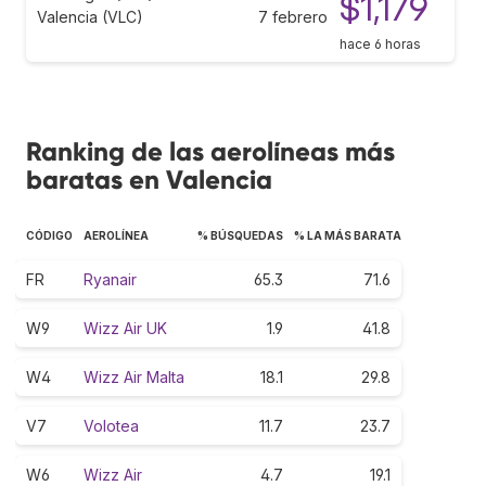
$1,179
Valencia (VLC)
7 febrero
hace 6 horas
Ranking de las aerolíneas más
baratas en Valencia
CÓDIGO
AEROLÍNEA
% BÚSQUEDAS
% LA MÁS BARATA
FR
Ryanair
65.3
71.6
W9
Wizz Air UK
1.9
41.8
W4
Wizz Air Malta
18.1
29.8
V7
Volotea
11.7
23.7
W6
Wizz Air
4.7
19.1