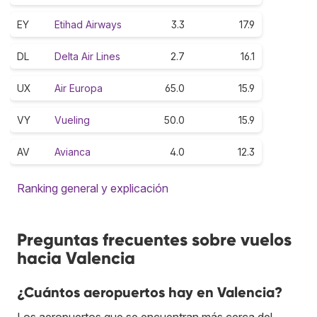
EY
Etihad Airways
3.3
17.9
DL
Delta Air Lines
2.7
16.1
UX
Air Europa
65.0
15.9
VY
Vueling
50.0
15.9
AV
Avianca
4.0
12.3
Ranking general y explicación
Preguntas frecuentes sobre vuelos
hacia Valencia
¿Cuántos aeropuertos hay en Valencia?
Los aeropuertos que se encuentran más cerca del