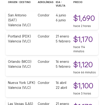
ORIGEN - DESTINO
AEROLÍNEAS
IDA -
PRECIO
VUELTA
San Antonio
Condor
4 junio
$1,690
(SAT)
6 junio
Valencia (VLC)
hace 2 horas
Portland (PDX)
Condor
21 enero
$1,170
Valencia (VLC)
5 febrero
hace 114
minutos
Orlando (MCO)
Condor
16 enero
$1,120
Valencia (VLC)
5 febrero
hace 66 minutos
Nueva York (JFK)
Condor
16 abril
$1,100
Valencia (VLC)
22 abril
hace 3 horas
Las Vegas (LAS)
Condor
21 enero