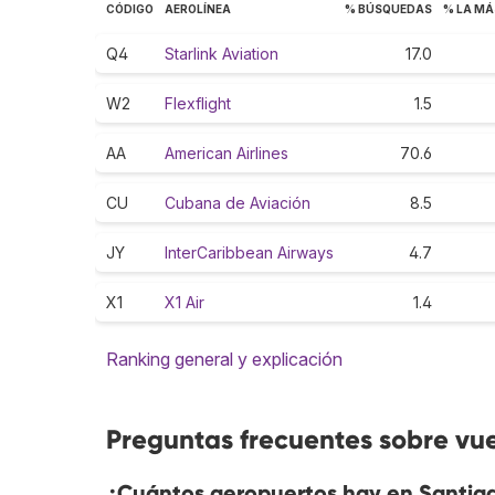
CÓDIGO
AEROLÍNEA
% BÚSQUEDAS
% LA MÁ
Q4
Starlink Aviation
17.0
W2
Flexflight
1.5
AA
American Airlines
70.6
CU
Cubana de Aviación
8.5
JY
InterCaribbean Airways
4.7
X1
X1 Air
1.4
Ranking general y explicación
Preguntas frecuentes sobre vu
¿Cuántos aeropuertos hay en Santia