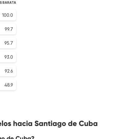
S BARATA
100.0
99.7
95.7
93.0
92.6
48.9
elos hacia Santiago de Cuba
go de Cuba?