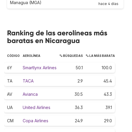
Managua (MGA)
hace 4 días
Ranking de las aerolíneas más
baratas en Nicaragua
CÓDIGO
AEROLÍNEA
% BÚSQUEDAS
% LA MÁS BARATA
6Y
Smartlynx Airlines
50.1
100.0
TA
TACA
2.9
45.4
AV
Avianca
30.5
43.3
UA
United Airlines
36.3
39.1
CM
Copa Airlines
24.9
29.0