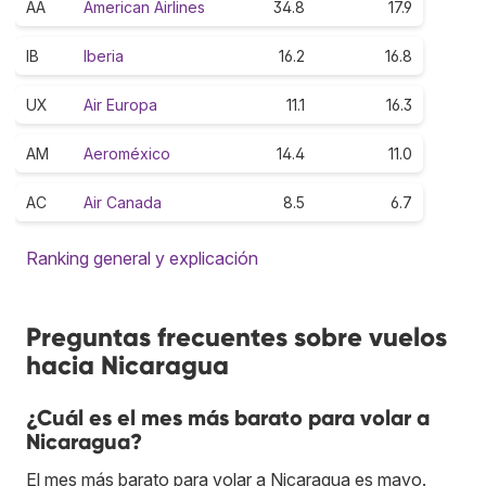
AA
American Airlines
34.8
17.9
IB
Iberia
16.2
16.8
UX
Air Europa
11.1
16.3
AM
Aeroméxico
14.4
11.0
AC
Air Canada
8.5
6.7
Ranking general y explicación
Preguntas frecuentes sobre vuelos
hacia Nicaragua
¿Cuál es el mes más barato para volar a
Nicaragua?
El mes más barato para volar a Nicaragua es mayo.