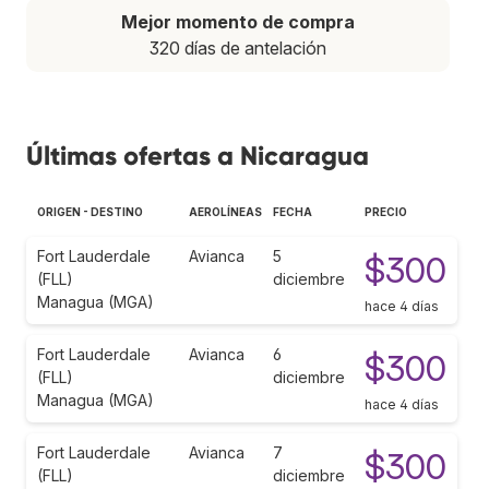
Mejor momento de compra
320 días de antelación
Últimas ofertas a Nicaragua
ORIGEN - DESTINO
AEROLÍNEAS
FECHA
PRECIO
Fort Lauderdale
Avianca
5
$300
(FLL)
diciembre
Managua (MGA)
hace 4 días
Fort Lauderdale
Avianca
6
$300
(FLL)
diciembre
Managua (MGA)
hace 4 días
Fort Lauderdale
Avianca
7
$300
(FLL)
diciembre