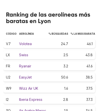
Ranking de las aerolíneas más
baratas en Lyon
CÓDIGO
AEROLÍNEA
% BÚSQUEDAS
% LA MÁS BARATA
V7
Volotea
24.7
46.1
LX
Swiss
2.5
43.8
FR
Ryanair
3.2
41.6
U2
EasyJet
50.6
38.5
W9
Wizz Air UK
1.6
37.5
I2
Iberia Express
2.8
37.3
3O
Air Arabia Maroc
1.5
34.5