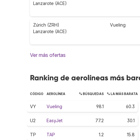
Lanzarote (ACE)
Zúrich (ZRH)
Vueling
Lanzarote (ACE)
Ver más ofertas
Ranking de aerolíneas más bara
CÓDIGO
AEROLÍNEA
% BÚSQUEDAS
% LA MÁS BARATA
VY
Vueling
98.1
60.3
U2
EasyJet
77.2
30.1
TP
TAP
1.2
15.8