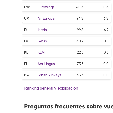
EW
Eurowings
40.4
10.4
UX
Air Europa
94.8
6.8
IB
Iberia
99.8
6.2
LX
Swiss
40.2
0.5
KL
KLM
22.3
0.3
EI
Aer Lingus
73.3
0.0
BA
British Airways
43.3
0.0
Ranking general y explicación
Preguntas frecuentes sobre vue