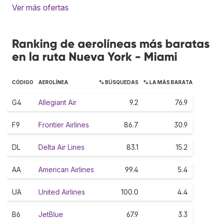
Ver más ofertas
Ranking de aerolíneas más baratas
en la ruta Nueva York - Miami
CÓDIGO
AEROLÍNEA
% BÚSQUEDAS
% LA MÁS BARATA
G4
Allegiant Air
9.2
76.9
F9
Frontier Airlines
86.7
30.9
DL
Delta Air Lines
83.1
15.2
AA
American Airlines
99.4
5.4
UA
United Airlines
100.0
4.4
B6
JetBlue
67.9
3.3