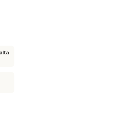
alta
e