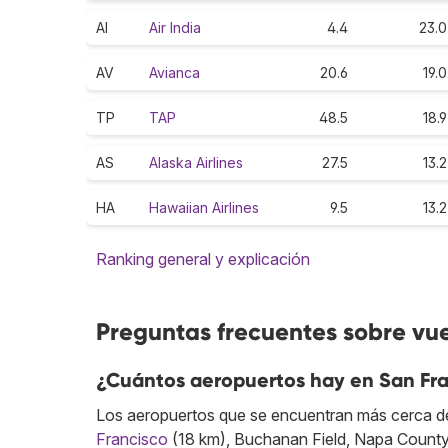
AI
Air India
4.4
23.0
AV
Avianca
20.6
19.0
TP
TAP
48.5
18.9
AS
Alaska Airlines
27.5
13.2
HA
Hawaiian Airlines
9.5
13.2
Ranking general y explicación
Preguntas frecuentes sobre vu
¿Cuántos aeropuertos hay en San Fr
Los aeropuertos que se encuentran más cerca de
Francisco
(18 km), Buchanan Field, Napa Count