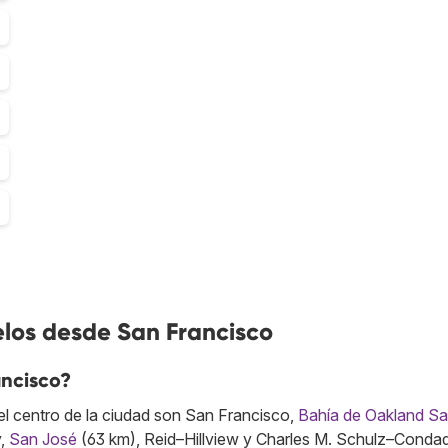
elos desde San Francisco
ancisco?
l centro de la ciudad son San Francisco,
Bahía de Oakland S
y,
San José
(63 km), Reid–Hillview y Charles M. Schulz–Conda