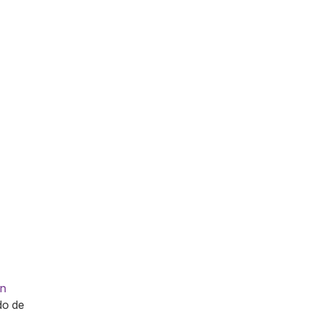
an
do de