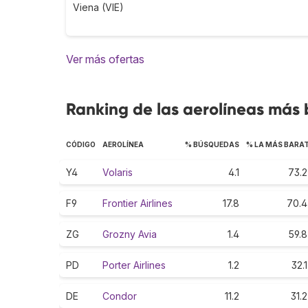
Viena (VIE)
Ver más ofertas
Ranking de las aerolíneas más 
CÓDIGO
AEROLÍNEA
% BÚSQUEDAS
% LA MÁS BARA
Y4
Volaris
4.1
73.2
F9
Frontier Airlines
17.8
70.4
ZG
Grozny Avia
1.4
59.8
PD
Porter Airlines
1.2
32.1
DE
Condor
11.2
31.2