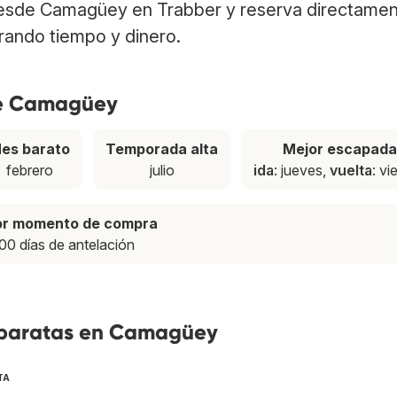
esde Camagüey en Trabber y reserva directamen
rrando tiempo y dinero.
de Camagüey
es barato
Temporada alta
Mejor escapada
febrero
julio
ida
: jueves,
vuelta
: vi
or momento de compra
00 días de antelación
s baratas en Camagüey
TA