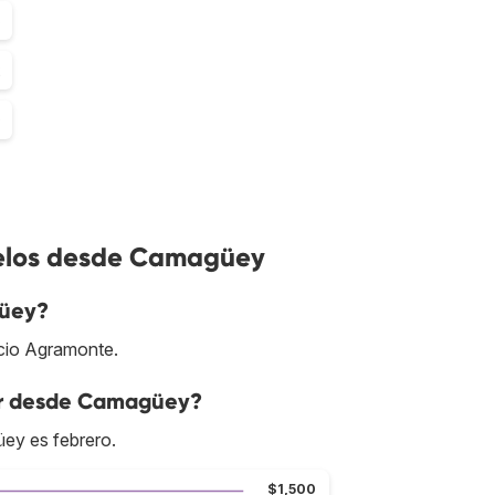
5
2
0
uelos desde Camagüey
güey?
acio Agramonte.
lar desde Camagüey?
ey es febrero.
$1,500