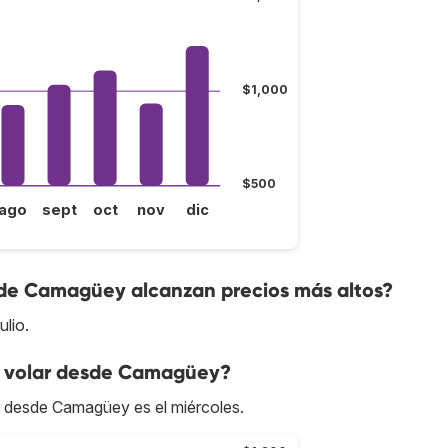
$1,000
$500
ago
sept
oct
nov
dic
sde Camagüey alcanzan precios más altos?
lio.
o volar desde Camagüey?
ar desde Camagüey es el miércoles.