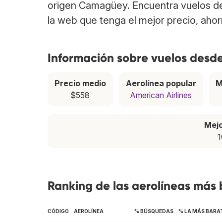
origen Camagüey. Encuentra vuelos d
la web que tenga el mejor precio, aho
Información sobre vuelos des
Precio medio
Aerolínea popular
M
$558
American Airlines
Mej
1
Ranking de las aerolíneas má
CÓDIGO
AEROLÍNEA
% BÚSQUEDAS
% LA MÁS BARA