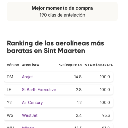
Mejor momento de compra
190 días de antelación
Ranking de las aerolíneas más
baratas en Sint Maarten
CÓDIGO
AEROLÍNEA
% BÚSQUEDAS
% LA MÁS BARATA
DM
Arajet
14.8
100.0
LE
St Barth Executive
2.8
100.0
Y2
Air Century
1.2
100.0
WS
WestJet
2.4
95.3