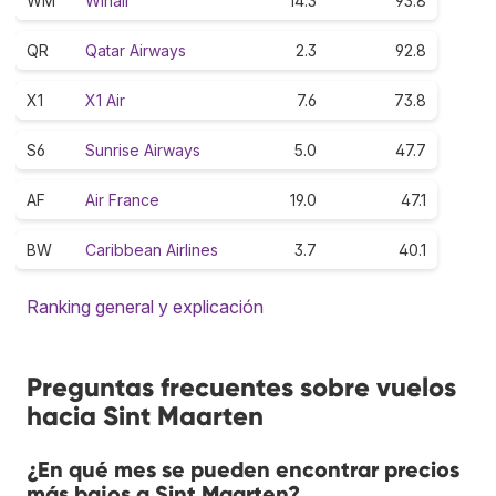
WM
Winair
14.3
93.8
QR
Qatar Airways
2.3
92.8
X1
X1 Air
7.6
73.8
S6
Sunrise Airways
5.0
47.7
AF
Air France
19.0
47.1
BW
Caribbean Airlines
3.7
40.1
Ranking general y explicación
Preguntas frecuentes sobre vuelos
hacia Sint Maarten
¿En qué mes se pueden encontrar precios
más bajos a Sint Maarten?