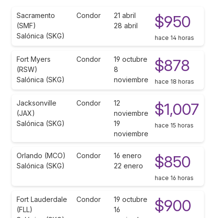
Sacramento
Condor
21 abril
$950
(SMF)
28 abril
Salónica (SKG)
hace 14 horas
Fort Myers
Condor
19 octubre
$878
(RSW)
8
Salónica (SKG)
noviembre
hace 18 horas
Jacksonville
Condor
12
$1,007
(JAX)
noviembre
Salónica (SKG)
19
hace 15 horas
noviembre
Orlando (MCO)
Condor
16 enero
$850
Salónica (SKG)
22 enero
hace 16 horas
Fort Lauderdale
Condor
19 octubre
$900
(FLL)
16