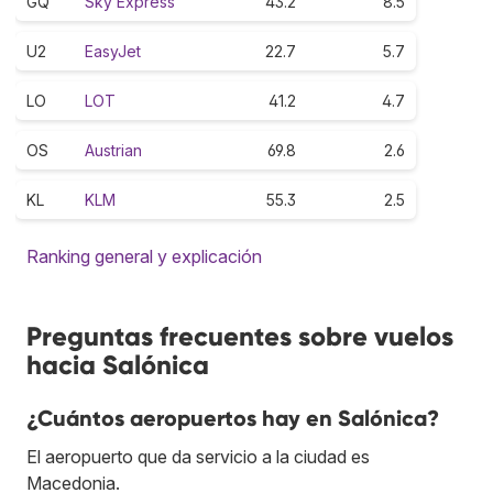
GQ
Sky Express
43.2
8.5
U2
EasyJet
22.7
5.7
LO
LOT
41.2
4.7
OS
Austrian
69.8
2.6
KL
KLM
55.3
2.5
Ranking general y explicación
Preguntas frecuentes sobre vuelos
hacia Salónica
¿Cuántos aeropuertos hay en Salónica?
El aeropuerto que da servicio a la ciudad es
Macedonia.