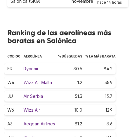
Salónica (SKG)
noviembre
hace 14 horas
Ranking de las aerolíneas más
baratas en Salónica
CÓDIGO
AEROLÍNEA
% BÚSQUEDAS
% LA MÁS BARATA
FR
Ryanair
80.5
84.2
W4
Wizz Air Malta
1.2
35.9
JU
Air Serbia
51.3
13.7
W6
Wizz Air
10.0
12.9
A3
Aegean Airlines
81.2
8.6