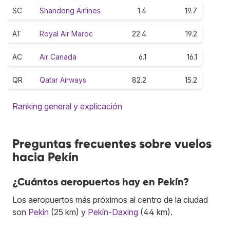
SC
Shandong Airlines
1.4
19.7
AT
Royal Air Maroc
22.4
19.2
AC
Air Canada
6.1
16.1
QR
Qatar Airways
82.2
15.2
Ranking general y explicación
Preguntas frecuentes sobre vuelos
hacia Pekín
¿Cuántos aeropuertos hay en Pekín?
Los aeropuertos más próximos al centro de la ciudad
son
Pekín
(25 km) y
Pekín-Daxing
(44 km).