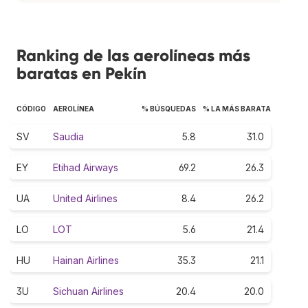
Ranking de las aerolíneas más
baratas en Pekín
CÓDIGO
AEROLÍNEA
% BÚSQUEDAS
% LA MÁS BARATA
SV
Saudia
5.8
31.0
EY
Etihad Airways
69.2
26.3
UA
United Airlines
8.4
26.2
LO
LOT
5.6
21.4
HU
Hainan Airlines
35.3
21.1
3U
Sichuan Airlines
20.4
20.0