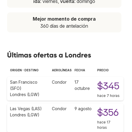
ida
: viernes,
vuelta
: domingo
Mejor momento de compra
360 días de antelación
Últimas ofertas a Londres
ORIGEN - DESTINO
AEROLÍNEAS
FECHA
PRECIO
San Francisco
Condor
17
$345
(SFO)
octubre
Londres (LGW)
hace 7 horas
Las Vegas (LAS)
Condor
9 agosto
$356
Londres (LGW)
hace 17
horas