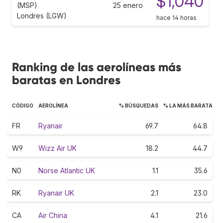
$1,040
(MSP)
25 enero
Londres (LGW)
hace 14 horas
Ranking de las aerolíneas más
baratas en Londres
CÓDIGO
AEROLÍNEA
% BÚSQUEDAS
% LA MÁS BARATA
FR
Ryanair
69.7
64.8
W9
Wizz Air UK
18.2
44.7
N0
Norse Atlantic UK
1.1
35.6
RK
Ryanair UK
2.1
23.0
CA
Air China
4.1
21.6