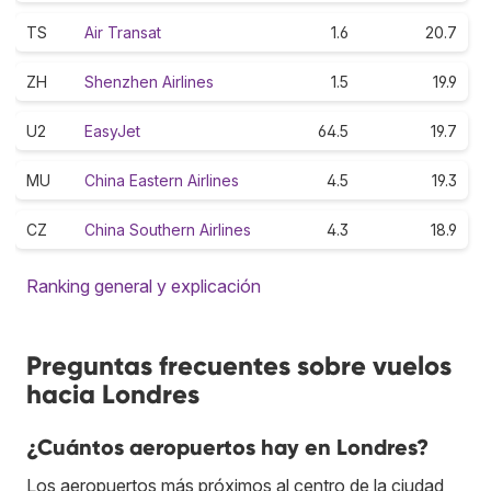
TS
Air Transat
1.6
20.7
ZH
Shenzhen Airlines
1.5
19.9
U2
EasyJet
64.5
19.7
MU
China Eastern Airlines
4.5
19.3
CZ
China Southern Airlines
4.3
18.9
Ranking general y explicación
Preguntas frecuentes sobre vuelos
hacia Londres
¿Cuántos aeropuertos hay en Londres?
Los aeropuertos más próximos al centro de la ciudad