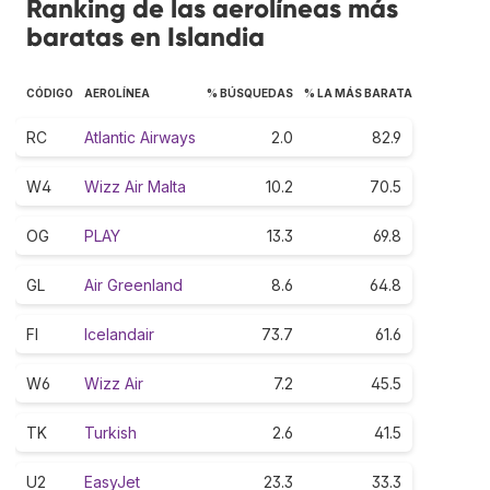
Ranking de las aerolíneas más
baratas en Islandia
CÓDIGO
AEROLÍNEA
% BÚSQUEDAS
% LA MÁS BARATA
RC
Atlantic Airways
2.0
82.9
W4
Wizz Air Malta
10.2
70.5
OG
PLAY
13.3
69.8
GL
Air Greenland
8.6
64.8
FI
Icelandair
73.7
61.6
W6
Wizz Air
7.2
45.5
TK
Turkish
2.6
41.5
U2
EasyJet
23.3
33.3