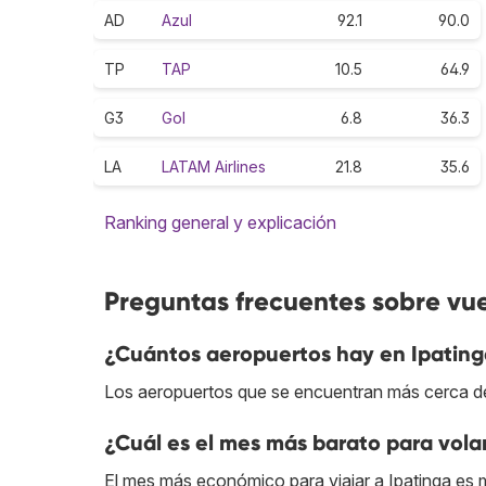
AD
Azul
92.1
90.0
TP
TAP
10.5
64.9
G3
Gol
6.8
36.3
LA
LATAM Airlines
21.8
35.6
Ranking general y explicación
Preguntas frecuentes sobre vue
¿Cuántos aeropuertos hay en Ipatin
Los aeropuertos que se encuentran más cerca del
¿Cuál es el mes más barato para vola
El mes más económico para viajar a Ipatinga es 