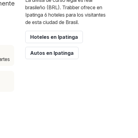
La divisa de curso legal es real
amente
brasileño (BRL). Trabber ofrece en
Ipatinga 6 hoteles para los visitantes
de esta ciudad de Brasil.
Hoteles en Ipatinga
a
Autos en Ipatinga
artes