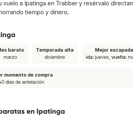
tu vuelo a Ipatinga en Trabber y resérvalo direct
ahorrando tiempo y dinero.
tinga
es barato
Temporada alta
Mejor escapad
marzo
diciembre
ida
: jueves,
vuelta
: m
or momento de compra
40 días de antelación
baratas en Ipatinga