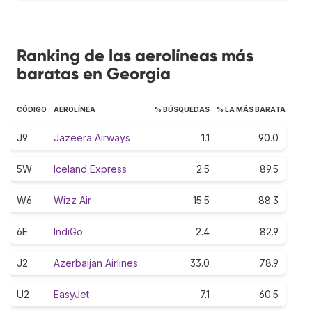
Ranking de las aerolíneas más
baratas en Georgia
CÓDIGO
AEROLÍNEA
% BÚSQUEDAS
% LA MÁS BARATA
J9
Jazeera Airways
1.1
90.0
5W
Iceland Express
2.5
89.5
W6
Wizz Air
15.5
88.3
6E
IndiGo
2.4
82.9
J2
Azerbaijan Airlines
33.0
78.9
U2
EasyJet
7.1
60.5