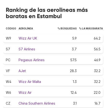
Ranking de las aerolíneas más
baratas en Estambul
CÓDIGO
AEROLÍNEA
% BÚSQUEDAS
% LA MÁS BARATA
W9
Wizz Air UK
5.9
64.2
S7
S7 Airlines
3.7
56.5
PC
Pegasus Airlines
57.5
46.9
VF
AJet
28.3
32.2
W4
Wizz Air Malta
1.3
32.2
W6
Wizz Air
12.4
22.0
CZ
China Southern Airlines
3.1
16.7