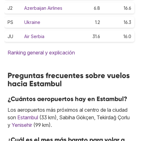
J2
Azerbaijan Airlines
6.8
16.6
PS
Ukraine
1.2
16.3
JU
Air Serbia
31.6
16.0
Ranking general y explicación
Preguntas frecuentes sobre vuelos
hacia Estambul
¿Cuántos aeropuertos hay en Estambul?
Los aeropuertos más próximos al centro de la ciudad
son
Estambul
(33 km), Sabiha Gökçen, Tekirdağ Çorlu
y
Yenisehir
(99 km).
¿Cuál es el mes más barato para volar a