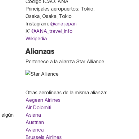
Código ICAO: ANA
Principales aeropuertos: Tokio,
Osaka, Osaka, Tokio
Instagram:
@ana.japan
X:
@ANA_travel_info
Wikipedia
Alianzas
Pertenece a la alianza Star Alliance
Otras aerolíneas de la misma alianza:
Aegean Airlines
Air Dolomiti
s algún
Asiana
Austrian
Avianca
Brussels Airlines