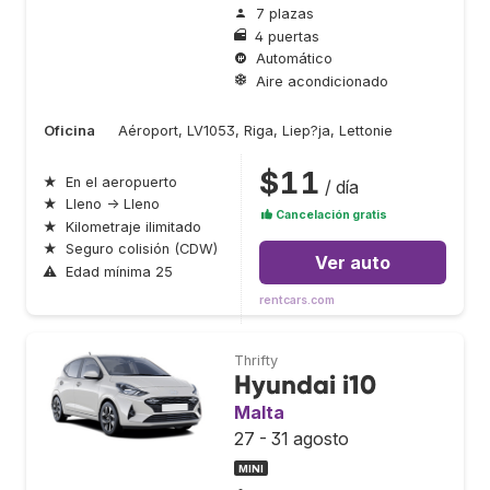
7 plazas
4 puertas
Automático
Aire acondicionado
Oficina
Aéroport, LV1053, Riga, Liep?ja, Lettonie
$11
★
En el aeropuerto
/ día
★
Lleno → Lleno
Cancelación gratis
★
Kilometraje ilimitado
★
Seguro colisión (CDW)
Ver auto
⚠
Edad mínima 25
rentcars.com
Thrifty
Hyundai i10
Malta
27 - 31 agosto
MINI