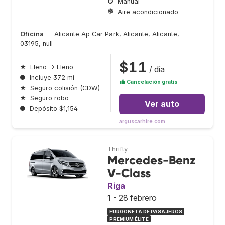
Manual
Aire acondicionado
Oficina
Alicante Ap Car Park, Alicante, Alicante,
03195, null
$11
★
Lleno → Lleno
/ día
●
Incluye 372 mi
Cancelación gratis
★
Seguro colisión (CDW)
★
Seguro robo
Ver auto
●
Depósito $1,154
arguscarhire.com
Thrifty
Mercedes-Benz
V-Class
Riga
1 - 28 febrero
FURGONETA DE PASAJEROS
PREMIUM ÉLITE