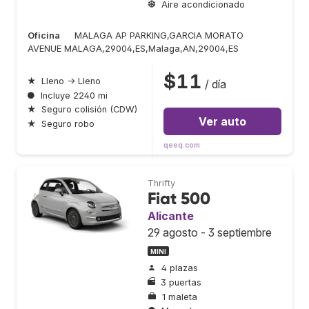
Aire acondicionado
Oficina
MALAGA AP PARKING,GARCIA MORATO
AVENUE MALAGA,29004,ES,Malaga,AN,29004,ES
$11
★
Lleno → Lleno
/ día
●
Incluye 2240 mi
★
Seguro colisión (CDW)
Ver auto
★
Seguro robo
qeeq.com
Thrifty
Fiat 500
Alicante
29 agosto - 3 septiembre
MINI
4 plazas
3 puertas
1 maleta