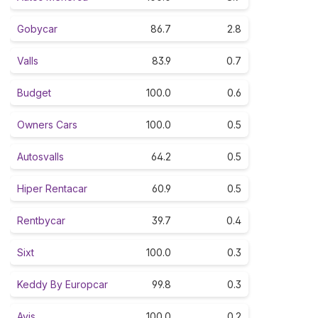
Gobycar
86.7
2.8
Valls
83.9
0.7
Budget
100.0
0.6
Owners Cars
100.0
0.5
Autosvalls
64.2
0.5
Hiper Rentacar
60.9
0.5
Rentbycar
39.7
0.4
Sixt
100.0
0.3
Keddy By Europcar
99.8
0.3
Avis
100.0
0.2