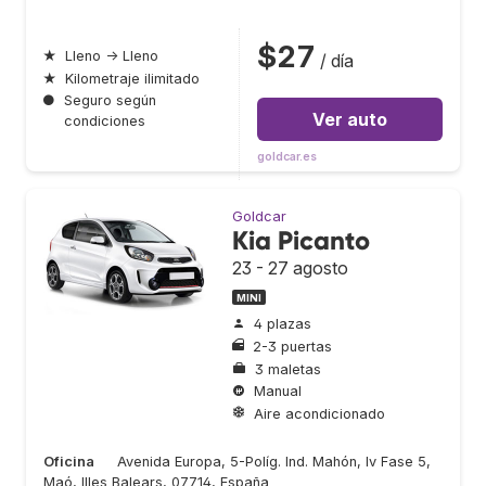
$27
★
Lleno → Lleno
/ día
★
Kilometraje ilimitado
●
Seguro según
Ver auto
condiciones
goldcar.es
Goldcar
Kia Picanto
23 - 27 agosto
MINI
4 plazas
2-3 puertas
3 maletas
Manual
Aire acondicionado
Oficina
Avenida Europa, 5-Políg. Ind. Mahón, Iv Fase 5,
Maó, Illes Balears, 07714, España