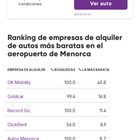
Ver auto
condiciones
goldcar.es
Ranking de empresas de alquiler
de autos más baratas en el
aeropuerto de Menorca
EMPRESA DE ALQUILER
% BÚSQUEDAS
% LA MÁS BARATA
OK Mobility
100.0
45.8
Goldcar
99.4
16.8
Record Go
100.0
11.4
ClickRent
56.0
8.9
Autos Menorca
100.0
8.7