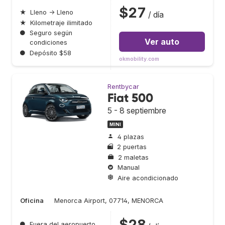
$27
★
Lleno → Lleno
/ día
★
Kilometraje ilimitado
●
Seguro según
Ver auto
condiciones
●
Depósito $58
okmobility.com
Rentbycar
Fiat 500
5 - 8 septiembre
MINI
4 plazas
2 puertas
2 maletas
Manual
Aire acondicionado
Oficina
Menorca Airport, 07714, MENORCA
$28
●
Fuera del aeropuerto