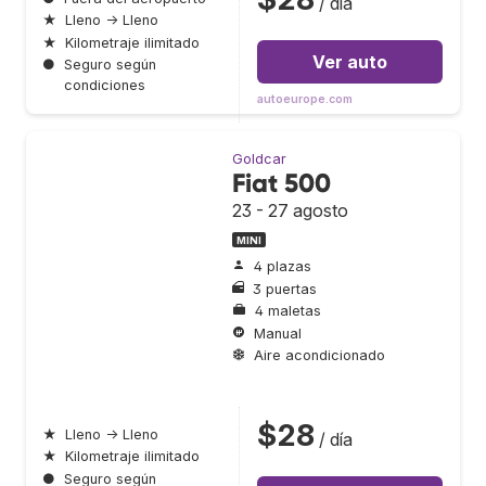
/ día
★
Lleno → Lleno
★
Kilometraje ilimitado
Ver auto
●
Seguro según
condiciones
autoeurope.com
Goldcar
Fiat 500
23 - 27 agosto
MINI
4 plazas
3 puertas
4 maletas
Manual
Aire acondicionado
$28
★
Lleno → Lleno
/ día
★
Kilometraje ilimitado
●
Seguro según