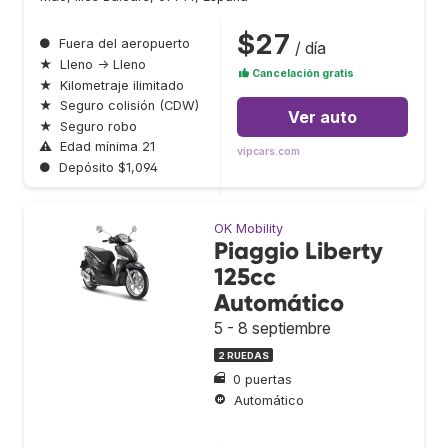
$27
●
Fuera del aeropuerto
/ día
★
Lleno → Lleno
Cancelación gratis
★
Kilometraje ilimitado
★
Seguro colisión (CDW)
Ver auto
★
Seguro robo
⚠
Edad mínima 21
vipcars.com
●
Depósito $1,094
OK Mobility
Piaggio Liberty
125cc
Automático
5 - 8 septiembre
2 RUEDAS
0 puertas
Automático