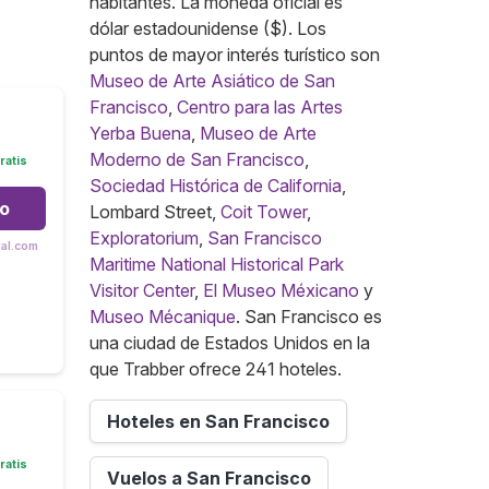
habitantes. La moneda oficial es
dólar estadounidense ($). Los
puntos de mayor interés turístico son
Museo de Arte Asiático de San
Francisco
,
Centro para las Artes
Yerba Buena
,
Museo de Arte
Moderno de San Francisco
,
ratis
Sociedad Histórica de California
,
to
Lombard Street,
Coit Tower
,
Exploratorium
,
San Francisco
tal.com
Maritime National Historical Park
Visitor Center
,
El Museo Méxicano
y
Museo Mécanique
. San Francisco es
una ciudad de Estados Unidos en la
que Trabber ofrece 241 hoteles.
Hoteles en San Francisco
ratis
Vuelos a San Francisco