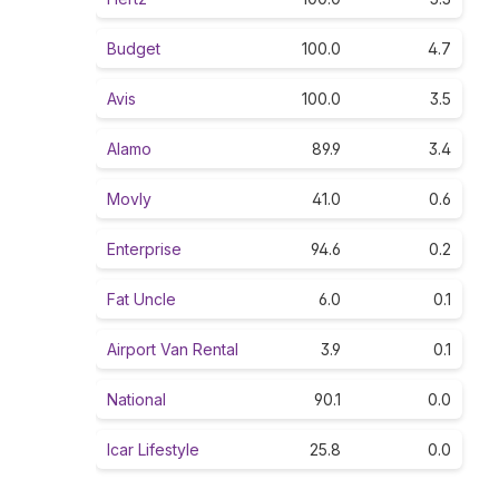
Budget
100.0
4.7
Avis
100.0
3.5
Alamo
89.9
3.4
Movly
41.0
0.6
Enterprise
94.6
0.2
Fat Uncle
6.0
0.1
Airport Van Rental
3.9
0.1
National
90.1
0.0
Icar Lifestyle
25.8
0.0