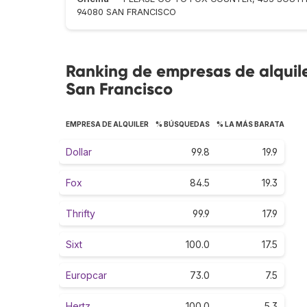
94080 SAN FRANCISCO
Ranking de empresas de alquil
San Francisco
EMPRESA DE ALQUILER
% BÚSQUEDAS
% LA MÁS BARATA
Dollar
99.8
19.9
Fox
84.5
19.3
Thrifty
99.9
17.9
Sixt
100.0
17.5
Europcar
73.0
7.5
Hertz
100.0
5.3