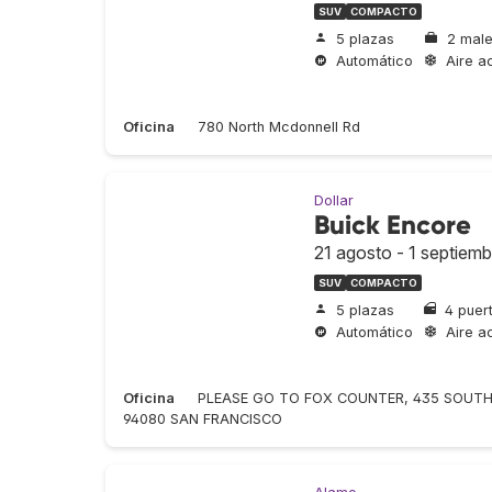
SUV
COMPACTO
5 plazas
2 male
Automático
Aire a
Oficina
780 North Mcdonnell Rd
Dollar
Buick Encore
21 agosto - 1 septiemb
SUV
COMPACTO
5 plazas
4 puer
Automático
Aire a
Oficina
PLEASE GO TO FOX COUNTER, 435 SOUTH
94080 SAN FRANCISCO