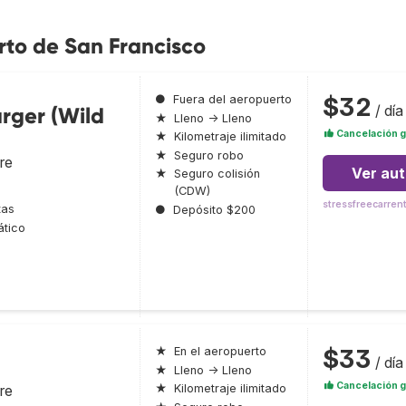
rto de San Francisco
$32
●
Fuera del aeropuerto
/ día
rger (Wild
★
Lleno → Lleno
Cancelación g
★
Kilometraje ilimitado
★
Seguro robo
re
Ver au
★
Seguro colisión
(CDW)
stressfreecarren
tas
●
Depósito $200
tico
$33
★
En el aeropuerto
/ día
★
Lleno → Lleno
Cancelación g
re
★
Kilometraje ilimitado