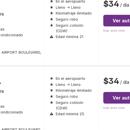
$34
★
En el aeropuerto
/ día
★
Lleno → Lleno
re
★
Kilometraje ilimitado
★
Seguro robo
Ver au
★
Seguro colisión
tas
(CDW)
bsp-auto.com
condicionado
⚠
Edad mínima 21
 AIRPORT BOULEVARD,
$34
★
En el aeropuerto
/ día
r
★
Lleno → Lleno
re
★
Kilometraje ilimitado
★
Seguro robo
Ver au
★
Seguro colisión
tas
(CDW)
bsp-auto.com
condicionado
⚠
Edad mínima 25
 AIRPORT BOULEVARD,