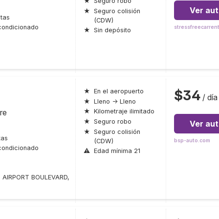
★
Seguro robo
Ver au
★
Seguro colisión
tas
(CDW)
condicionado
stressfreecarren
★
Sin depósito
$34
★
En el aeropuerto
/ día
★
Lleno → Lleno
re
★
Kilometraje ilimitado
★
Seguro robo
Ver au
★
Seguro colisión
tas
(CDW)
bsp-auto.com
condicionado
⚠
Edad mínima 21
 AIRPORT BOULEVARD,