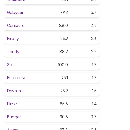
Gobycar
79.2
5.7
Centauro
88.0
4.9
Firefly
25.9
2.3
Thrifty
88.2
2.2
Sixt
100.0
1.7
Enterprise
95.1
1.7
Drivalia
25.9
1.5
Flizzr
85.6
1.4
Budget
90.6
0.7
Alamo
93.8
0.6