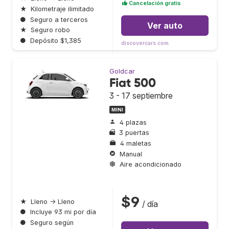
Cancelación gratis
★
Kilometraje ilimitado
●
Seguro a terceros
Ver auto
★
Seguro robo
●
Depósito $1,385
discovercars.com
Goldcar
Fiat 500
3 - 17 septiembre
MINI
4 plazas
3 puertas
4 maletas
Manual
Aire acondicionado
$9
★
Lleno → Lleno
/ día
●
Incluye 93 mi por día
●
Seguro según