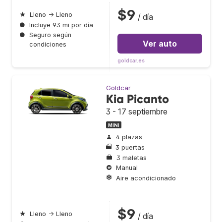
$9
★
Lleno → Lleno
/ día
●
Incluye 93 mi por día
●
Seguro según
Ver auto
condiciones
goldcar.es
Goldcar
Kia Picanto
3 - 17 septiembre
MINI
4 plazas
3 puertas
3 maletas
Manual
Aire acondicionado
$9
★
Lleno → Lleno
/ día