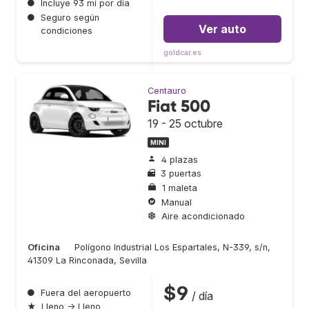
●
Incluye 93 mi por día
●
Seguro según
Ver auto
condiciones
goldcar.es
Centauro
Fiat 500
19 - 25 octubre
MINI
4 plazas
3 puertas
1 maleta
Manual
Aire acondicionado
Oficina
Polígono Industrial Los Espartales, N-339, s/n,
41309 La Rinconada, Sevilla
$9
●
Fuera del aeropuerto
/ día
★
Lleno → Lleno