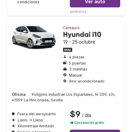
Ver auto
condiciones
goldcar.es
Centauro
Hyundai i10
19 - 25 octubre
MINI
4 plazas
5 puertas
2 maletas
Manual
Aire acondicionado
Oficina
Polígono Industrial Los Espartales, N-339, s/n,
41309 La Rinconada, Sevilla
$9
●
Fuera del aeropuerto
/ día
★
Lleno → Lleno
Cancelación gratis
★
Kilometraje ilimitado