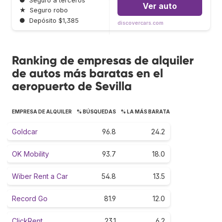
●
Seguro a terceros
Ver auto
★
Seguro robo
●
Depósito $1,385
discovercars.com
Ranking de empresas de alquiler
de autos más baratas en el
aeropuerto de Sevilla
EMPRESA DE ALQUILER
% BÚSQUEDAS
% LA MÁS BARATA
Goldcar
96.8
24.2
OK Mobility
93.7
18.0
Wiber Rent a Car
54.8
13.5
Record Go
81.9
12.0
ClickRent
23.1
6.2