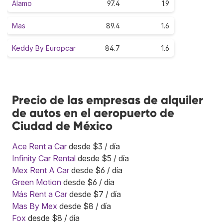
Alamo
97.4
1.9
Mas
89.4
1.6
Keddy By Europcar
84.7
1.6
Precio de las empresas de alquiler
de autos en el aeropuerto de
Ciudad de México
Ace Rent a Car
desde $3 / día
Infinity Car Rental
desde $5 / día
Mex Rent A Car
desde $6 / día
Green Motion
desde $6 / día
Más Rent a Car
desde $7 / día
Mas By Mex
desde $8 / día
Fox
desde $8 / día