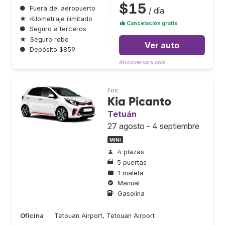
$15
●
Fuera del aeropuerto
/ día
★
Kilometraje ilimitado
Cancelación gratis
●
Seguro a terceros
★
Seguro robo
Ver auto
●
Depósito $859
discovercars.com
Fox
Kia Picanto
Tetuán
27 agosto - 4 septiembre
MINI
4 plazas
5 puertas
1 maleta
Manual
Gasolina
Oficina
Tetouan Airport, Tetouan Airport