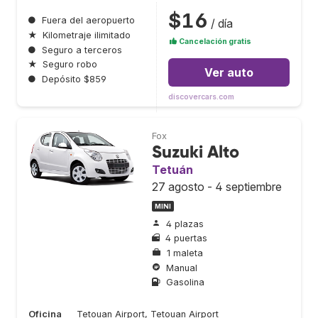
$16
●
Fuera del aeropuerto
/ día
★
Kilometraje ilimitado
Cancelación gratis
●
Seguro a terceros
★
Seguro robo
Ver auto
●
Depósito $859
discovercars.com
Fox
Suzuki Alto
Tetuán
27 agosto - 4 septiembre
MINI
4 plazas
4 puertas
1 maleta
Manual
Gasolina
Oficina
Tetouan Airport, Tetouan Airport