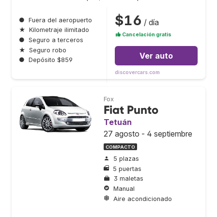
$16
●
Fuera del aeropuerto
/ día
★
Kilometraje ilimitado
Cancelación gratis
●
Seguro a terceros
★
Seguro robo
Ver auto
●
Depósito $859
discovercars.com
Fox
Fiat Punto
Tetuán
27 agosto - 4 septiembre
COMPACTO
5 plazas
5 puertas
3 maletas
Manual
Aire acondicionado