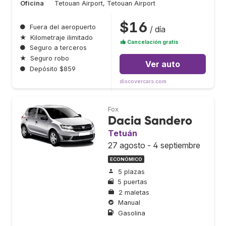
Oficina
Tetouan Airport, Tetouan Airport
$16
●
Fuera del aeropuerto
/ día
★
Kilometraje ilimitado
Cancelación gratis
●
Seguro a terceros
★
Seguro robo
Ver auto
●
Depósito $859
discovercars.com
Fox
Dacia Sandero
Tetuán
27 agosto - 4 septiembre
ECONÓMICO
5 plazas
5 puertas
2 maletas
Manual
Gasolina