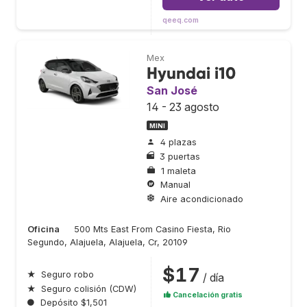
qeeq.com
Mex
Hyundai i10
San José
14 - 23 agosto
MINI
4 plazas
3 puertas
1 maleta
Manual
Aire acondicionado
Oficina
500 Mts East From Casino Fiesta, Rio
Segundo, Alajuela, Alajuela, Cr, 20109
$17
★
Seguro robo
/ día
★
Seguro colisión (CDW)
Cancelación gratis
●
Depósito $1,501