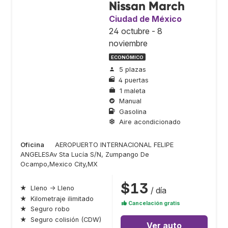
Nissan March
Ciudad de México
24 octubre - 8
noviembre
ECONÓMICO
5 plazas
4 puertas
1 maleta
Manual
Gasolina
Aire acondicionado
Oficina
AEROPUERTO INTERNACIONAL FELIPE
ANGELESAv Sta Lucía S/N, Zumpango De
Ocampo,Mexico City,MX
$13
★
Lleno → Lleno
/ día
★
Kilometraje ilimitado
Cancelación gratis
★
Seguro robo
★
Seguro colisión (CDW)
Ver auto