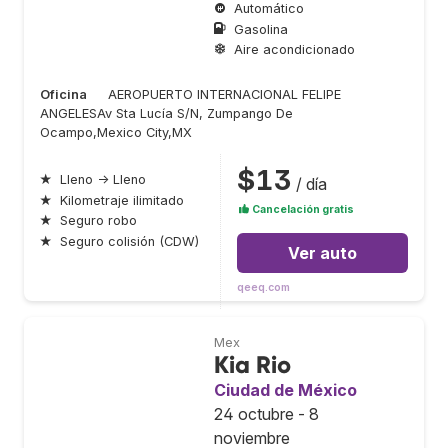
Automático
Gasolina
Aire acondicionado
Oficina
AEROPUERTO INTERNACIONAL FELIPE
ANGELESAv Sta Lucía S/N, Zumpango De
Ocampo,Mexico City,MX
$13
★
Lleno → Lleno
/ día
★
Kilometraje ilimitado
Cancelación gratis
★
Seguro robo
★
Seguro colisión (CDW)
Ver auto
qeeq.com
Mex
Kia Rio
Ciudad de México
24 octubre - 8
noviembre