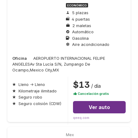
ECONÓMICO
5 plazas
4 puertas
2 maletas
Automático
Gasolina
Aire acondicionado
Oficina
AEROPUERTO INTERNACIONAL FELIPE
ANGELESAv Sta Lucía S/N, Zumpango De
Ocampo,Mexico City,MX
$13
★
Lleno → Lleno
/ día
★
Kilometraje ilimitado
Cancelación gratis
★
Seguro robo
★
Seguro colisión (CDW)
Ver auto
qeeq.com
Mex