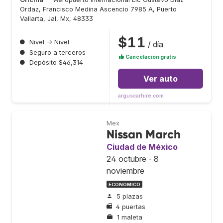
Ordaz, Francisco Medina Ascencio 7985 A, Puerto
Vallarta, Jal, Mx, 48333
$11
●
Nivel → Nivel
/ día
●
Seguro a terceros
Cancelación gratis
●
Depósito $46,314
Ver auto
arguscarhire.com
Mex
Nissan March
Ciudad de México
24 octubre - 8
noviembre
ECONÓMICO
5 plazas
4 puertas
1 maleta