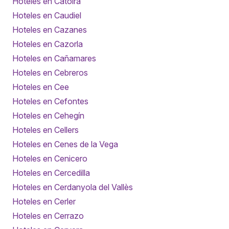
Hoteles en Catoira
Hoteles en Caudiel
Hoteles en Cazanes
Hoteles en Cazorla
Hoteles en Cañamares
Hoteles en Cebreros
Hoteles en Cee
Hoteles en Cefontes
Hoteles en Cehegín
Hoteles en Cellers
Hoteles en Cenes de la Vega
Hoteles en Cenicero
Hoteles en Cercedilla
Hoteles en Cerdanyola del Vallès
Hoteles en Cerler
Hoteles en Cerrazo