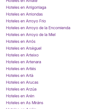
Hoteles en Arriate
Hoteles en Arrigorriaga
Hoteles en Arriondas
Hoteles en Arroyo Frio
Hoteles en Arroyo de la Encomienda
Hoteles en Arroyo de la Miel
Hoteles en Arrós
Hoteles en Arsèguel
Hoteles en Arteixo
Hoteles en Artenara
Hoteles en Artiés
Hoteles en Artà
Hoteles en Arucas
Hoteles en Arzúa
Hoteles en Arén
Hoteles en As Miráns