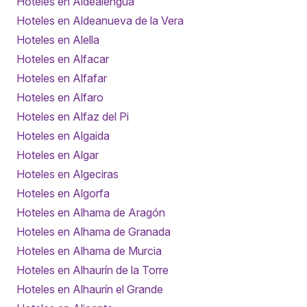
Hoteles en Aldealengua
Hoteles en Aldeanueva de la Vera
Hoteles en Alella
Hoteles en Alfacar
Hoteles en Alfafar
Hoteles en Alfaro
Hoteles en Alfaz del Pi
Hoteles en Algaida
Hoteles en Algar
Hoteles en Algeciras
Hoteles en Algorfa
Hoteles en Alhama de Aragón
Hoteles en Alhama de Granada
Hoteles en Alhama de Murcia
Hoteles en Alhaurín de la Torre
Hoteles en Alhaurín el Grande