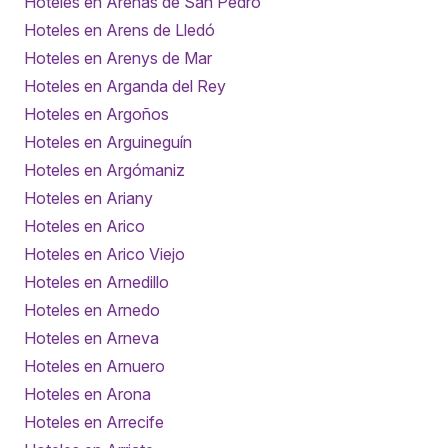
Hoteles en Arenas de San Pedro
Hoteles en Arens de Lledó
Hoteles en Arenys de Mar
Hoteles en Arganda del Rey
Hoteles en Argoños
Hoteles en Arguineguín
Hoteles en Argómaniz
Hoteles en Ariany
Hoteles en Arico
Hoteles en Arico Viejo
Hoteles en Arnedillo
Hoteles en Arnedo
Hoteles en Arneva
Hoteles en Arnuero
Hoteles en Arona
Hoteles en Arrecife