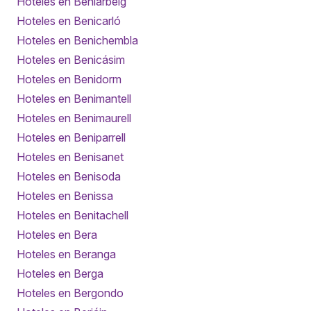
Hoteles en Beniarbeig
Hoteles en Benicarló
Hoteles en Benichembla
Hoteles en Benicásim
Hoteles en Benidorm
Hoteles en Benimantell
Hoteles en Benimaurell
Hoteles en Beniparrell
Hoteles en Benisanet
Hoteles en Benisoda
Hoteles en Benissa
Hoteles en Benitachell
Hoteles en Bera
Hoteles en Beranga
Hoteles en Berga
Hoteles en Bergondo