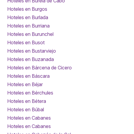
Hoteles en Burela de Cabo
Hoteles en Burgos
Hoteles en Burlada
Hoteles en Burriana
Hoteles en Burunchel
Hoteles en Busot
Hoteles en Bustarviejo
Hoteles en Buzanada
Hoteles en Bárcena de Cicero
Hoteles en Báscara
Hoteles en Béjar
Hoteles en Bérchules
Hoteles en Bétera
Hoteles en Búbal
Hoteles en Cabanes
Hoteles en Cabanes