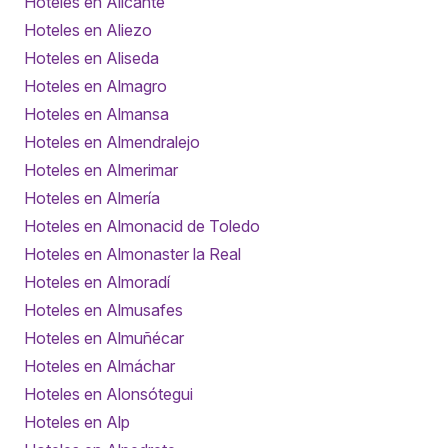
Hoteles en Alicante
Hoteles en Aliezo
Hoteles en Aliseda
Hoteles en Almagro
Hoteles en Almansa
Hoteles en Almendralejo
Hoteles en Almerimar
Hoteles en Almería
Hoteles en Almonacid de Toledo
Hoteles en Almonaster la Real
Hoteles en Almoradí
Hoteles en Almusafes
Hoteles en Almuñécar
Hoteles en Almáchar
Hoteles en Alonsótegui
Hoteles en Alp