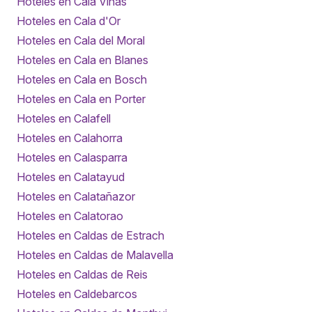
Hoteles en Cala Viñas
Hoteles en Cala d'Or
Hoteles en Cala del Moral
Hoteles en Cala en Blanes
Hoteles en Cala en Bosch
Hoteles en Cala en Porter
Hoteles en Calafell
Hoteles en Calahorra
Hoteles en Calasparra
Hoteles en Calatayud
Hoteles en Calatañazor
Hoteles en Calatorao
Hoteles en Caldas de Estrach
Hoteles en Caldas de Malavella
Hoteles en Caldas de Reis
Hoteles en Caldebarcos