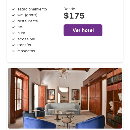
Desde
estacionamiento
$175
wifi (gratis)
restaurante
ac
Ver hotel
auto
accesible
transfer
mascotas