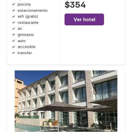
$354
piscina
estacionamiento
wifi (gratis)
Ver hotel
restaurante
ac
gimnasio
auto
accesible
transfer