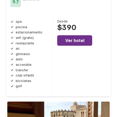
9.7
Desde
spa
$390
piscina
estacionamiento
wifi (gratis)
Ver hotel
restaurante
ac
gimnasio
auto
accesible
transfer
club infantil
bicicletas
golf