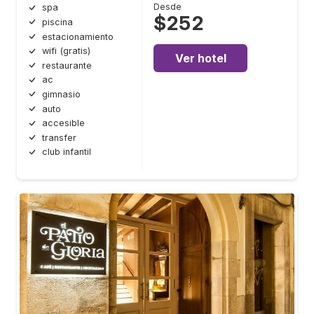
Desde
spa
$252
piscina
estacionamiento
wifi (gratis)
Ver hotel
restaurante
ac
gimnasio
auto
accesible
transfer
club infantil