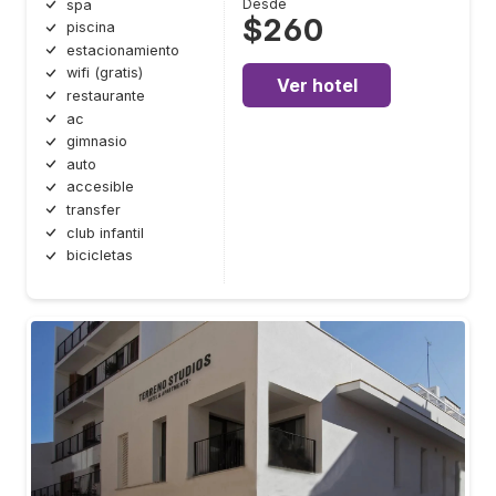
Desde
spa
$260
piscina
estacionamiento
wifi (gratis)
Ver hotel
restaurante
ac
gimnasio
auto
accesible
transfer
club infantil
bicicletas