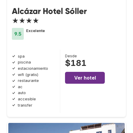
Alcázar Hotel Sóller
★★★★
Excelente
9.5
Desde
spa
$181
piscina
estacionamiento
wifi (gratis)
Ver hotel
restaurante
ac
auto
accesible
transfer