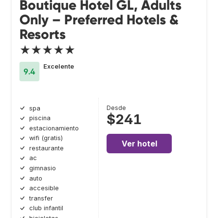
Boutique Hotel GL, Adults
Only – Preferred Hotels &
Resorts
★★★★★
Excelente
9.4
Desde
spa
$241
piscina
estacionamiento
wifi (gratis)
Ver hotel
restaurante
ac
gimnasio
auto
accesible
transfer
club infantil