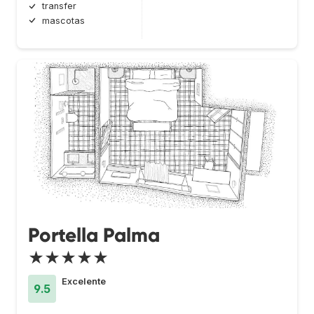
transfer
mascotas
Portella Palma
★★★★★
Excelente
9.5