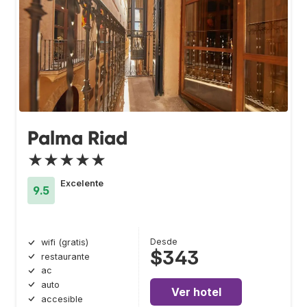
Palma Riad
★★★★★
Excelente
9.5
Desde
wifi (gratis)
$343
restaurante
ac
auto
Ver hotel
accesible