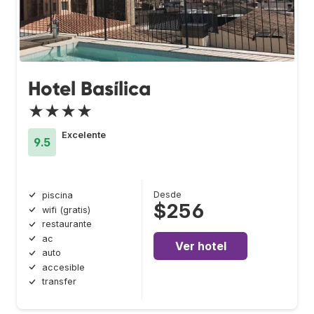
Hotel Basílica
★★★★
Excelente
9.5
Desde
piscina
$256
wifi (gratis)
restaurante
ac
Ver hotel
auto
accesible
transfer