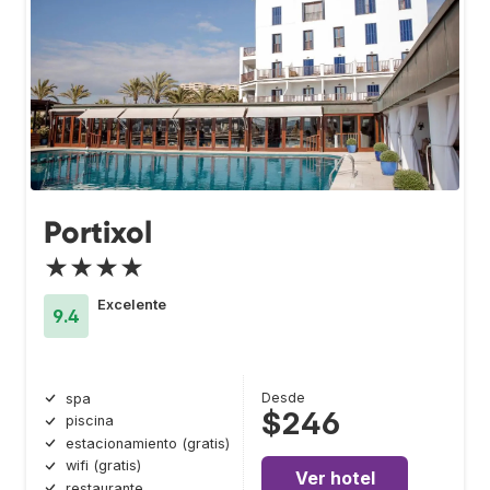
Portixol
★★★★
Excelente
9.4
Desde
spa
$246
piscina
estacionamiento (gratis)
wifi (gratis)
Ver hotel
restaurante