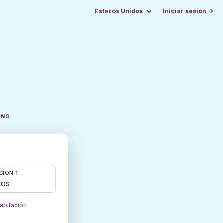
Estados Unidos
Iniciar sesión →
INO
CIÓN 1
tos
habitación