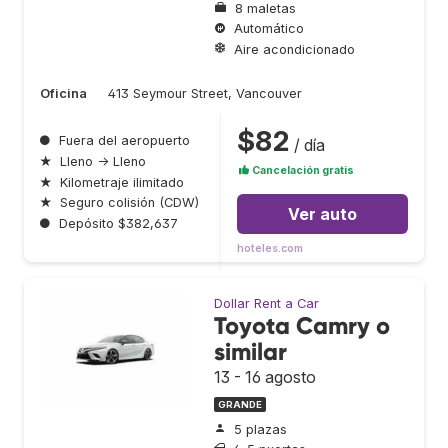
8 maletas
Automático
Aire acondicionado
Oficina
413 Seymour Street, Vancouver
$82
●
Fuera del aeropuerto
/ día
★
Lleno → Lleno
Cancelación gratis
★
Kilometraje ilimitado
★
Seguro colisión (CDW)
Ver auto
●
Depósito $382,637
hoteles.com
Dollar Rent a Car
Toyota Camry o
similar
13 - 16 agosto
GRANDE
5 plazas