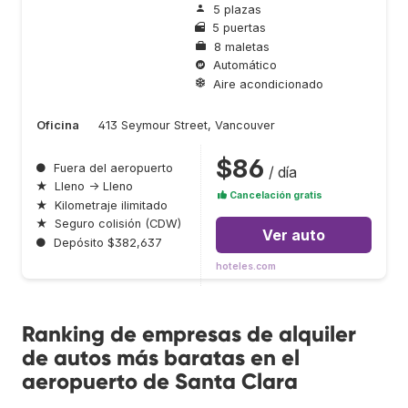
5 plazas
5 puertas
8 maletas
Automático
Aire acondicionado
Oficina
413 Seymour Street, Vancouver
$86
●
Fuera del aeropuerto
/ día
★
Lleno → Lleno
Cancelación gratis
★
Kilometraje ilimitado
★
Seguro colisión (CDW)
Ver auto
●
Depósito $382,637
hoteles.com
Ranking de empresas de alquiler
de autos más baratas en el
aeropuerto de Santa Clara