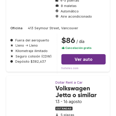
4-5 puertas
8 maletas
Automático
Aire acondicionado
Oficina
413 Seymour Street, Vancouver
$86
●
Fuera del aeropuerto
/ día
★
Lleno → Lleno
Cancelación gratis
★
Kilometraje ilimitado
★
Seguro colisión (CDW)
Ver auto
●
Depósito $382,637
hoteles.com
Dollar Rent a Car
Volkswagen
Jetta o similar
13 - 16 agosto
ESTÁNDAR
5 plazas