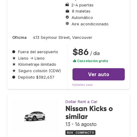
2-4 puertas
8 maletas
Automático
Aire acondicionado
Oficina
413 Seymour Street, Vancouver
$86
●
Fuera del aeropuerto
/ día
★
Lleno → Lleno
Cancelación gratis
★
Kilometraje ilimitado
★
Seguro colisión (CDW)
Ver auto
●
Depósito $382,637
hoteles.com
Dollar Rent a Car
Nissan Kicks o
similar
13 - 16 agosto
SUV
COMPACTO