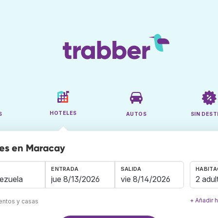
HOTELES
S
AUTOS
SIN DEST
les en Maracay
ENTRADA
SALIDA
HABITA
2 adul
+ Añadir 
mentos y casas