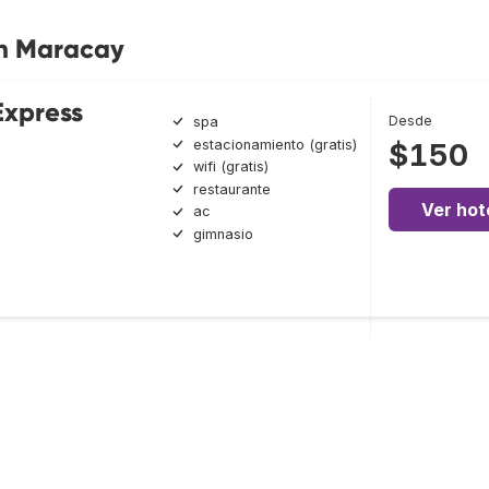
en Maracay
Express
Desde
spa
estacionamiento (gratis)
$150
wifi (gratis)
restaurante
Ver hot
ac
gimnasio