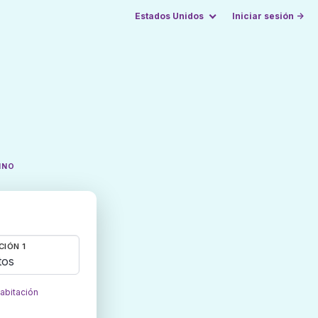
Estados Unidos
Iniciar sesión →
INO
CIÓN 1
tos
habitación