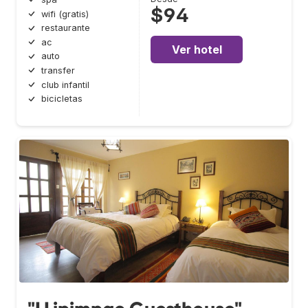
$94
wifi (gratis)
restaurante
ac
Ver hotel
auto
transfer
club infantil
bicicletas