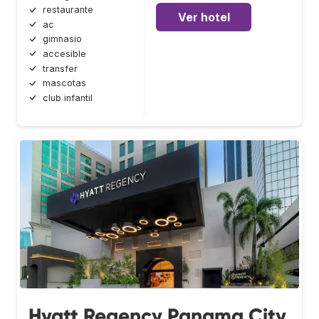
restaurante
Ver hotel
ac
gimnasio
accesible
transfer
mascotas
club infantil
Hyatt Regency Panama City