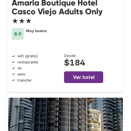
Amarla Boutique Hotel
Casco Viejo Adults Only
★★★
Muy bueno
8.9
Desde
wifi (gratis)
$184
restaurante
ac
auto
Ver hotel
transfer