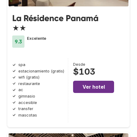
La Résidence Panamá
★★
Excelente
9.3
Desde
spa
$103
estacionamiento (gratis)
wifi (gratis)
restaurante
Ver hotel
ac
gimnasio
accesible
transfer
mascotas