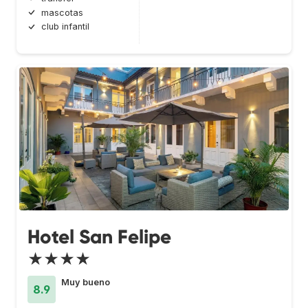
mascotas
club infantil
Hotel San Felipe
★★★★
Muy bueno
8.9