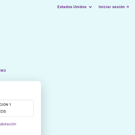
Estados Unidos
Iniciar sesión →
INO
CIÓN 1
tos
habitación