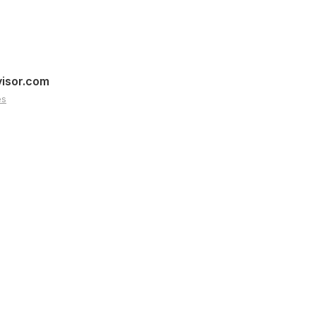
visor.com
es