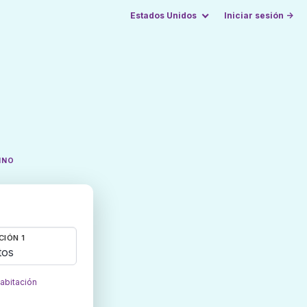
Estados Unidos
Iniciar sesión →
INO
CIÓN 1
tos
habitación