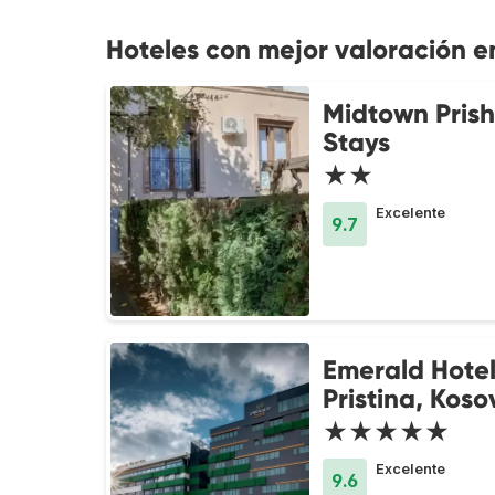
Hoteles con mejor valoración en
Midtown Prish
Stays
★★
Excelente
9.7
Emerald Hote
Pristina, Koso
★★★★★
Excelente
9.6