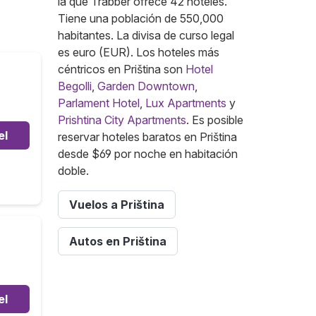
la que Trabber ofrece 42 hoteles.
Tiene una población de 550,000
habitantes. La divisa de curso legal
es euro (EUR). Los hoteles más
céntricos en Priština son
Hotel
Begolli
,
Garden Downtown
,
Parlament Hotel
,
Lux Apartments
y
Prishtina City Apartments
. Es posible
el
reservar hoteles baratos en Priština
desde $69 por noche en habitación
doble.
Vuelos a Priština
Autos en Priština
el