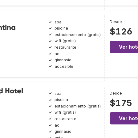
Desde
spa
htina
piscina
$126
estacionamiento (gratis)
wifi (gratis)
Ver hot
restaurante
ac
gimnasio
accesible
d Hotel
Desde
spa
piscina
$175
estacionamiento (gratis)
wifi (gratis)
Ver hot
restaurante
ac
gimnasio
auto