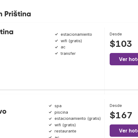
 Priština
tina
Desde
estacionamiento
wifi (gratis)
$103
ac
transfer
Ver hot
l
Desde
spa
vo
piscina
$167
estacionamiento (gratis)
wifi (gratis)
Ver hot
restaurante
ac