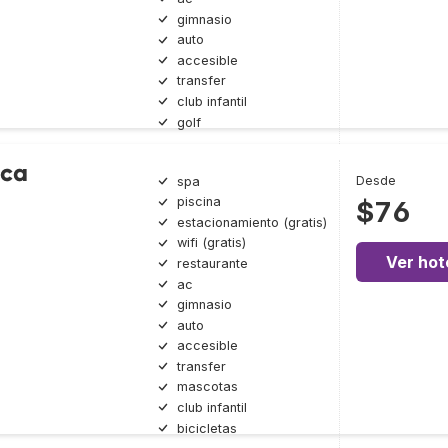
gimnasio
auto
accesible
transfer
club infantil
golf
ica
Desde
spa
piscina
$76
estacionamiento (gratis)
wifi (gratis)
Ver hot
restaurante
ac
gimnasio
auto
accesible
transfer
mascotas
club infantil
bicicletas