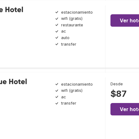
e Hotel
estacionamiento
wifi (gratis)
Ver hot
restaurante
ac
auto
transfer
ue Hotel
Desde
estacionamiento
wifi (gratis)
$87
ac
transfer
Ver hot