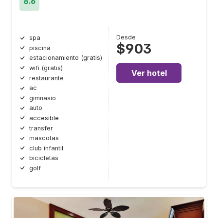
8.6
Desde
spa
$903
piscina
estacionamiento (gratis)
wifi (gratis)
Ver hotel
restaurante
ac
gimnasio
auto
accesible
transfer
mascotas
club infantil
bicicletas
golf