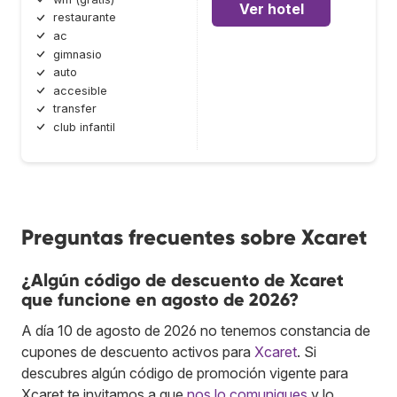
Ver hotel
restaurante
ac
gimnasio
auto
accesible
transfer
club infantil
Preguntas frecuentes sobre Xcaret
¿Algún código de descuento de Xcaret
que funcione en agosto de 2026?
A día 10 de agosto de 2026 no tenemos constancia de
cupones de descuento activos para
Xcaret
. Si
descubres algún código de promoción vigente para
Xcaret te invitamos a que
nos lo comuniques
y lo