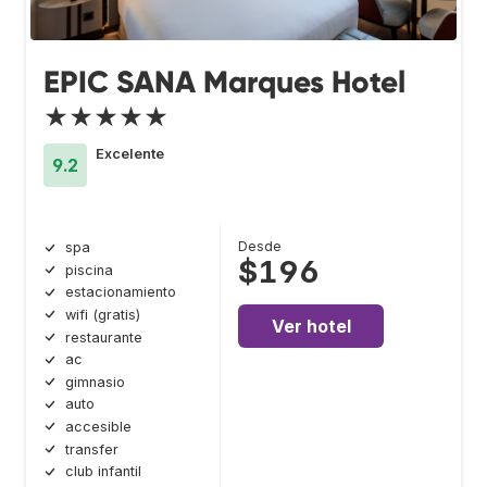
EPIC SANA Marques Hotel
★★★★★
Excelente
9.2
Desde
spa
$196
piscina
estacionamiento
wifi (gratis)
Ver hotel
restaurante
ac
gimnasio
auto
accesible
transfer
club infantil