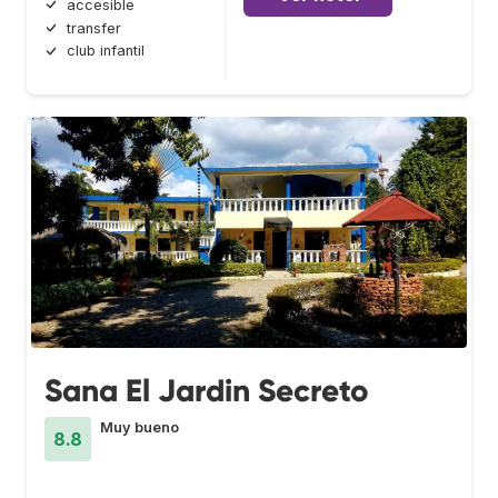
accesible
transfer
club infantil
Sana El Jardin Secreto
Muy bueno
8.8