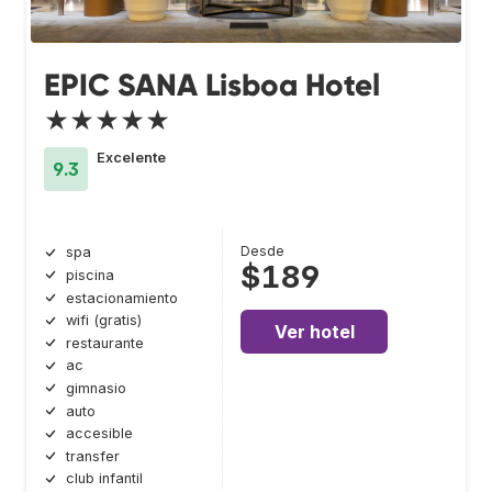
EPIC SANA Lisboa Hotel
★★★★★
Excelente
9.3
Desde
spa
$189
piscina
estacionamiento
wifi (gratis)
Ver hotel
restaurante
ac
gimnasio
auto
accesible
transfer
club infantil