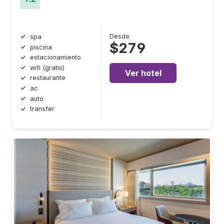
Desde
spa
$279
piscina
estacionamiento
wifi (gratis)
Ver hotel
restaurante
ac
auto
transfer