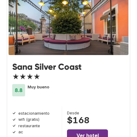
Sana Silver Coast
★★★★
Muy bueno
8.8
Desde
estacionamiento
$168
wifi (gratis)
restaurante
ac
Ver hotel