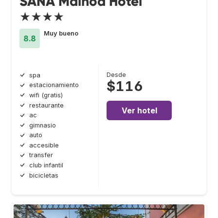
SANA Malhoa Hotel
★★★★
Muy bueno
8.8
Desde
spa
$116
estacionamiento
wifi (gratis)
restaurante
Ver hotel
ac
gimnasio
auto
accesible
transfer
club infantil
bicicletas