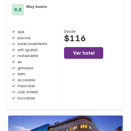
Muy bueno
8.8
Desde
spa
$116
piscina
estacionamiento
wifi (gratis)
Ver hotel
restaurante
ac
gimnasio
auto
accesible
mascotas
club infantil
bicicletas