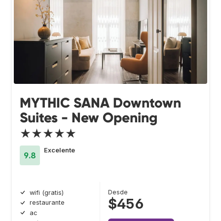
MYTHIC SANA Downtown
Suites - New Opening
★★★★★
Excelente
9.8
Desde
wifi (gratis)
$456
restaurante
ac