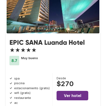
EPIC SANA Luanda Hotel
★★★★★
Muy bueno
8.7
Desde
spa
$270
piscina
estacionamiento (gratis)
wifi (gratis)
Ver hotel
restaurante
ac