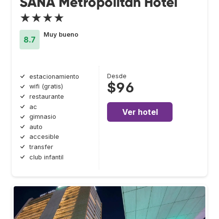
SANA Metropolitan Hotel
★★★★
Muy bueno
8.7
Desde
estacionamiento
$96
wifi (gratis)
restaurante
ac
Ver hotel
gimnasio
auto
accesible
transfer
club infantil