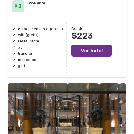
Excelente
9.3
Desde
estacionamiento (gratis)
$223
wifi (gratis)
restaurante
ac
Ver hotel
transfer
mascotas
golf